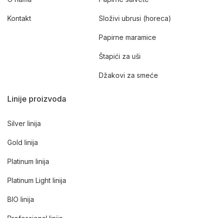
Kontakt
Složivi ubrusi (horeca)
Papirne maramice
Štapići za uši
Džakovi za smeće
Linije proizvoda
Silver linija
Gold linija
Platinum linija
Platinum Light linija
BIO linija