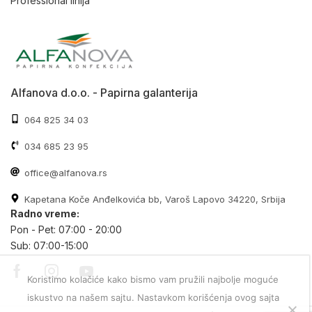
Professional linija
Alfanova d.o.o. - Papirna galanterija
064 825 34 03
034 685 23 95
office@alfanova.rs
Kapetana Koče Anđelkovića bb, Varoš Lapovo 34220, Srbija
Radno vreme:
Pon - Pet: 07:00 - 20:00
Sub: 07:00-15:00
Koristimo kolačiće kako bismo vam pružili najbolje moguće
iskustvo na našem sajtu. Nastavkom korišćenja ovog sajta