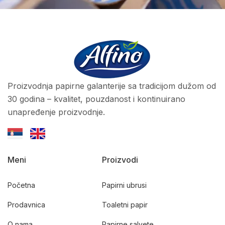
Proizvodnja papirne galanterije sa tradicijom dužom od
30 godina – kvalitet, pouzdanost i kontinuirano
unapređenje proizvodnje.
Meni
Proizvodi
Početna
Papirni ubrusi
Prodavnica
Toaletni papir
O nama
Papirne salvete