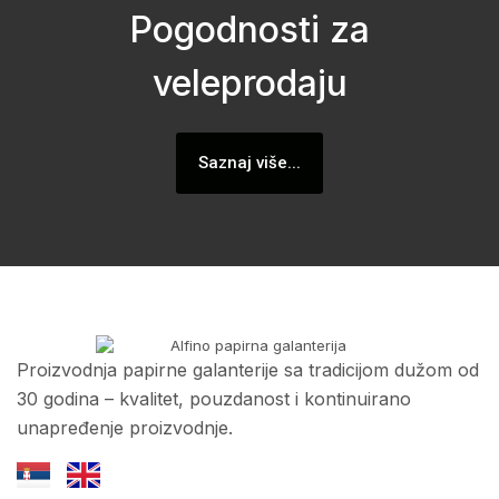
Pogodnosti za
veleprodaju
Saznaj više...
Proizvodnja papirne galanterije sa tradicijom dužom od
30 godina – kvalitet, pouzdanost i kontinuirano
unapređenje proizvodnje.