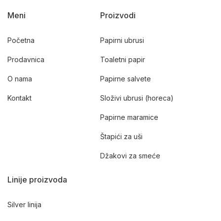
Meni
Proizvodi
Početna
Papirni ubrusi
Prodavnica
Toaletni papir
O nama
Papirne salvete
Kontakt
Složivi ubrusi (horeca)
Papirne maramice
Štapići za uši
Džakovi za smeće
Linije proizvoda
Silver linija