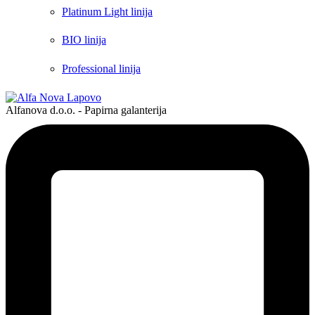
Platinum Light linija
BIO linija
Professional linija
Alfanova d.o.o. - Papirna galanterija