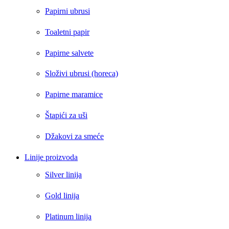
Papirni ubrusi
Toaletni papir
Papirne salvete
Složivi ubrusi (horeca)
Papirne maramice
Štapići za uši
Džakovi za smeće
Linije proizvoda
Silver linija
Gold linija
Platinum linija