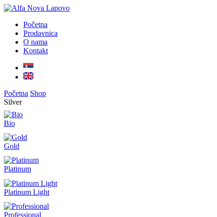
Početna
Prodavnica
O nama
Kontakt
Početna
Shop
Silver
Bio
Gold
Platinum
Platinum Light
Professional