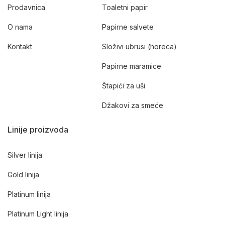
Prodavnica
Toaletni papir
O nama
Papirne salvete
Kontakt
Složivi ubrusi (horeca)
Papirne maramice
Štapići za uši
Džakovi za smeće
Linije proizvoda
Silver linija
Gold linija
Platinum linija
Platinum Light linija