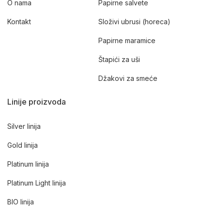
O nama
Papirne salvete
Kontakt
Složivi ubrusi (horeca)
Papirne maramice
Štapići za uši
Džakovi za smeće
Linije proizvoda
Silver linija
Gold linija
Platinum linija
Platinum Light linija
BIO linija