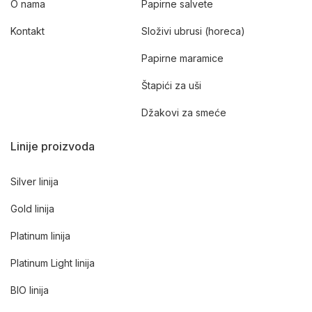
O nama
Papirne salvete
Kontakt
Složivi ubrusi (horeca)
Papirne maramice
Štapići za uši
Džakovi za smeće
Linije proizvoda
Silver linija
Gold linija
Platinum linija
Platinum Light linija
BIO linija